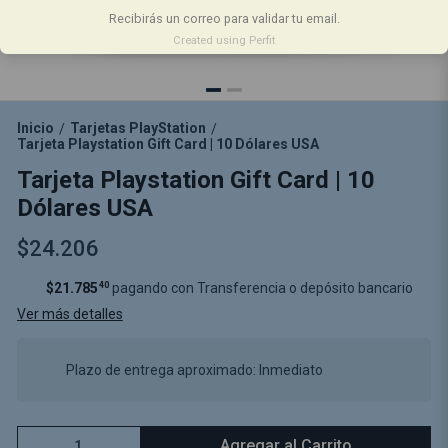
Recibirás un correo para validar tu email.
Created using Perfit
Inicio
Tarjetas PlayStation
/
/
Tarjeta Playstation Gift Card | 10 Dólares USA
Tarjeta Playstation Gift Card | 10
Dólares USA
$24.206
$21.785
40
pagando con Transferencia o depósito bancario
Ver más detalles
Plazo de entrega aproximado: Inmediato
Agregar al Carrito