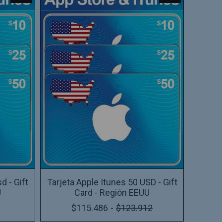
Tarjeta Apple Itunes 50 USD - Gift
d - Gift
Card - Región EEUU
U
$115.486
-
$123.912