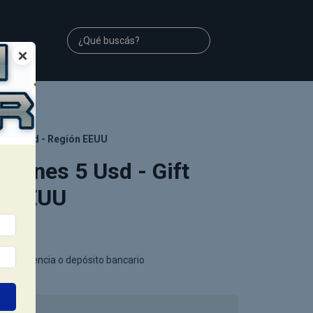
×
 Gift Card - Región EEUU
 Itunes 5 Usd - Gift
ón EEUU
ansferencia o depósito bancario