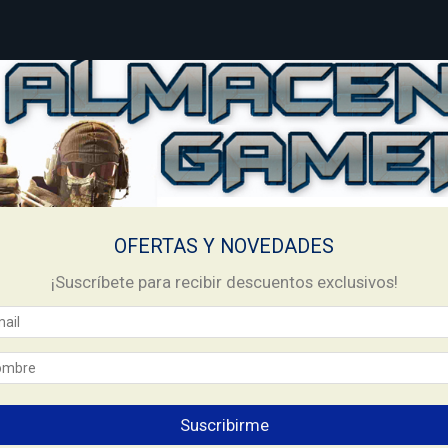
Inicio
TARJETAS ITUNES
/
/
Tarjeta Apple Itunes 5 Usd -
Tarjeta Apple
OFERTAS Y NOVEDADES
Card - Regi
¡Suscríbete para recibir descuentos exclusivos!
$11.752
$12.342
$10.576
80
pagando con Tr
Ver más detalles
Suscribirme