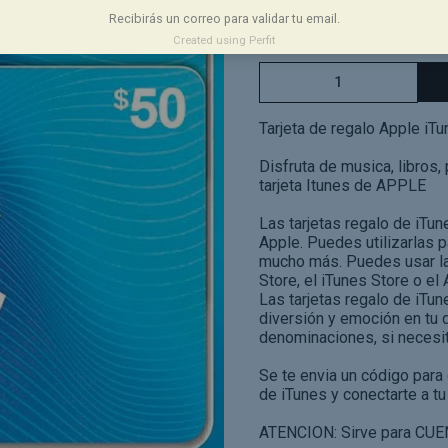
Plazo de entrega aprox
Recibirás un correo para validar tu email.
Created using Perfit
Tarjeta de regalo Apple iT
Disfruta de musica, libros,
tarjeta Itunes de APPLE
Las tarjetas regalo de iTu
Apple. Puedes utilizarlas 
mucho más. Puedes usar las
Store, el iTunes Store o el
Las tarjetas regalo de iTu
diversión y emoción en tu d
denominaciones, si necesit
Se te envia un código para 
de iTunes y conectarte a tu
ATENCION: Sirve para CUE