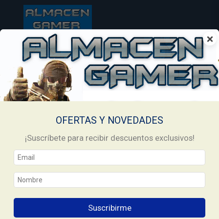
×
OFERTAS Y NOVEDADES
¡Suscríbete para recibir descuentos exclusivos!
Inicio
RIOT GAMES
/
/
Tarjeta Valorant Latam 2575 Vp - 25 Usd
Tarjeta Valorant Latam 2575 Vp - 25
Suscribirme
Usd