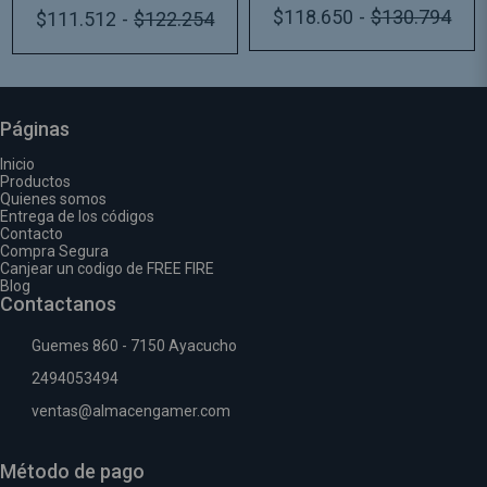
Argentina
$118.650
-
$130.794
$111.512
-
$122.254
Páginas
Inicio
Productos
Quienes somos
Entrega de los códigos
Contacto
Compra Segura
Canjear un codigo de FREE FIRE
Blog
Contactanos
Guemes 860 - 7150 Ayacucho
2494053494
ventas@almacengamer.com
Método de pago