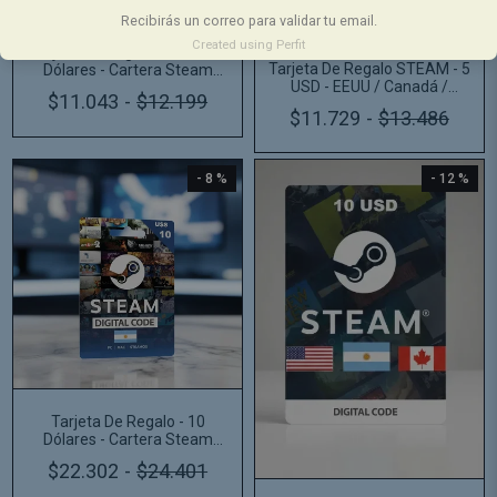
Recibirás un correo para validar tu email.
Created using Perfit
Tarjeta De Regalo Steam - 5
Tarjeta De Regalo STEAM - 5
Dólares - Cartera Steam
USD - EEUU / Canadá /
Wallet Argentina
$11.043
-
$12.199
Argentina
$11.729
-
$13.486
- 8 %
- 12 %
Tarjeta De Regalo - 10
Dólares - Cartera Steam
Wallet Argentina
$22.302
-
$24.401