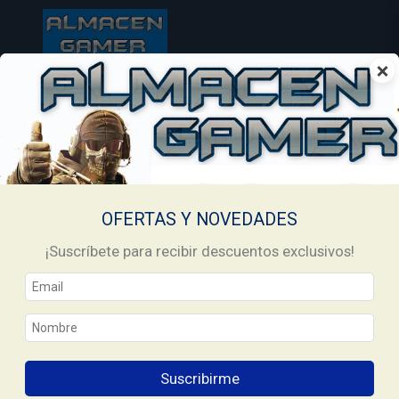
×
Inicio
Productos
TARJETAS STEAM
/
/
TARJETAS STEAM
Filtrar
- 9 %
- 13 %
OFERTAS Y NOVEDADES
¡Suscríbete para recibir descuentos exclusivos!
Suscribirme