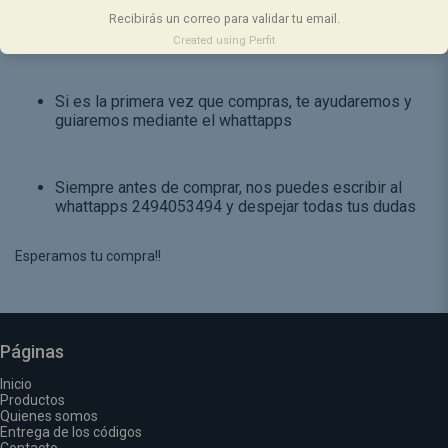
devoluciones se pueden realizar antes del envió del
Recibirás un correo para validar tu email.
código.
Created using Perfit
Si es la primera vez que compras, te ayudaremos y
guiaremos mediante el whattapps
Siempre antes de comprar, nos puedes escribir al
whattapps 2494053494 y despejar todas tus dudas
Esperamos tu compra!!
Páginas
Inicio
Productos
Quienes somos
Entrega de los códigos
Contacto