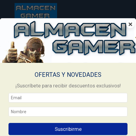
×
Una vez realizado el pago, nos pondremos en contacto con vos
para proceder a la entrega del código.
Es importante que dejes bien detallado tu email y
número de whattapps
OFERTAS Y NOVEDADES
Allí te enviaremos el código y te guiaremos por chat
¡Suscríbete para recibir descuentos exclusivos!
como activarlo
También resolveremos todas tus dudas sobre el
producto
Suscribirme
Recuerda que tu compra esta protegida, y las